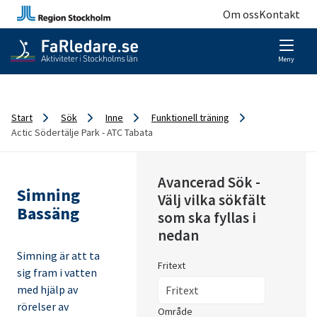
Om oss
Kontakt
Meny
Start
Sök
Inne
Funktionell träning
Actic Södertälje Park - ATC Tabata
Avancerad Sök -
Simning
Välj vilka sökfält
Bassäng
som ska fyllas i
nedan
Simning är att ta
Fritext
sig fram i vatten
med hjälp av
rörelser av
Område