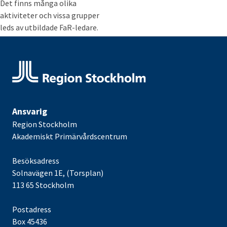
Det finns många olika
aktiviteter och vissa grupper
leds av utbildade FaR-ledare.
Ansvarig
Region Stockholm
Akademiskt Primärvårdscentrum
Besöksadress
Solnavägen 1E, (Torsplan)
113 65 Stockholm
Postadress
Box 45436