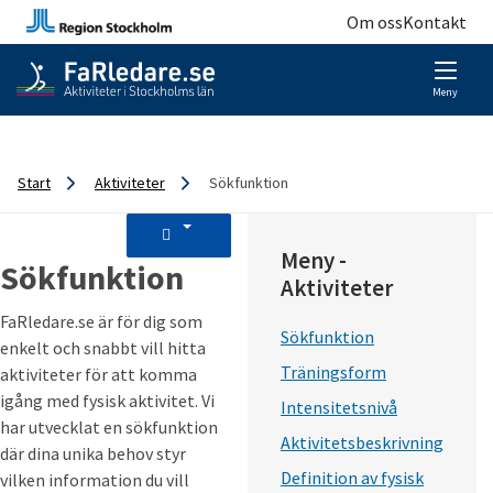
Om oss
Kontakt
Meny
Start
Aktiviteter
Sökfunktion
Meny -
Sökfunktion
Aktiviteter
FaRledare.se är för dig som
Sökfunktion
enkelt och snabbt vill hitta
Träningsform
aktiviteter för att komma
igång med fysisk aktivitet. Vi
Intensitetsnivå
har utvecklat en sökfunktion
Aktivitetsbeskrivning
där dina unika behov styr
Definition av fysisk
vilken information du vill