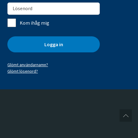
Kom ihåg mig
Logga in
Glömt användarnamn?
Glömt lösenord?