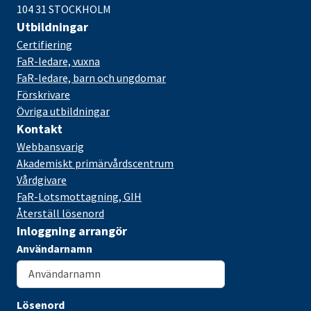
104 31 STOCKHOLM
Utbildningar
Certifiering
FaR-ledare, vuxna
FaR-ledare, barn och ungdomar
Förskrivare
Övriga utbildningar
Kontakt
Webbansvarig
Akademiskt primärvårdscentrum
Vårdgivare
FaR-Lotsmottagning, GIH
Återställ lösenord
Inloggning arrangör
Användarnamn
Lösenord