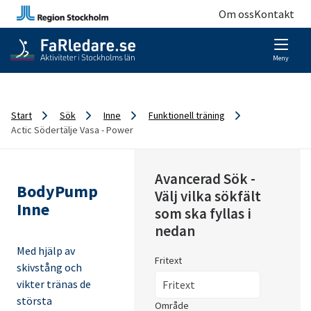
Om oss
Kontakt
Meny
Start
Sök
Inne
Funktionell träning
Actic Södertälje Vasa - Power
Avancerad Sök -
BodyPump
Välj vilka sökfält
Inne
som ska fyllas i
nedan
Med hjälp av
Fritext
skivstång och
vikter tränas de
största
Område