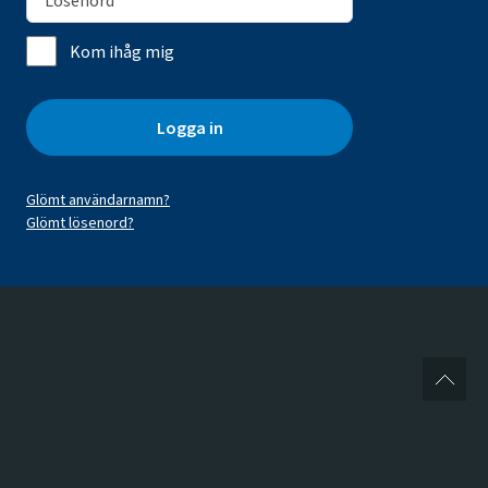
Kom ihåg mig
Logga in
Glömt användarnamn?
Glömt lösenord?