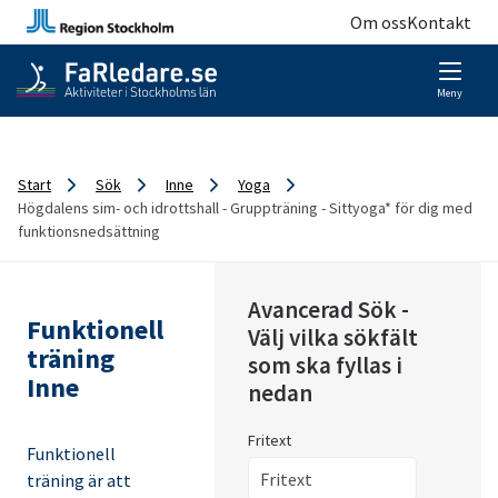
Om oss
Kontakt
Meny
Start
Sök
Inne
Yoga
Högdalens sim- och idrottshall - Gruppträning - Sittyoga* för dig med
funktionsnedsättning
Avancerad Sök -
Funktionell
Välj vilka sökfält
träning
som ska fyllas i
Inne
nedan
Fritext
Funktionell
träning är att