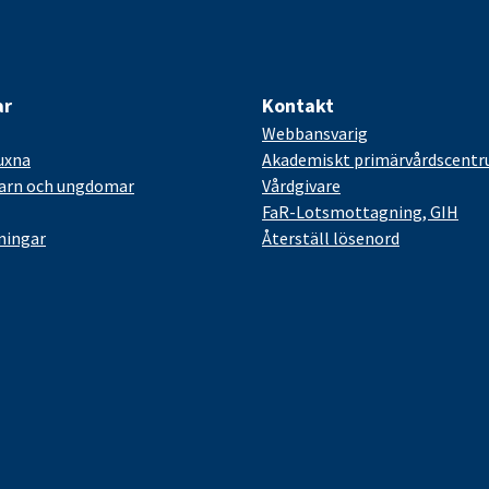
ar
Kontakt
Webbansvarig
uxna
Akademiskt primärvårdscent
barn och ungdomar
Vårdgivare
FaR-Lotsmottagning, GIH
ningar
Återställ lösenord