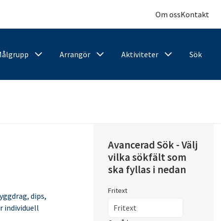
Om oss
Kontakt
Målgrupp
Arrangör
Aktiviteter
Sök
Avancerad Sök - Välj
vilka sökfält som
ska fyllas i nedan
Fritext
yggdrag, dips,
 individuell