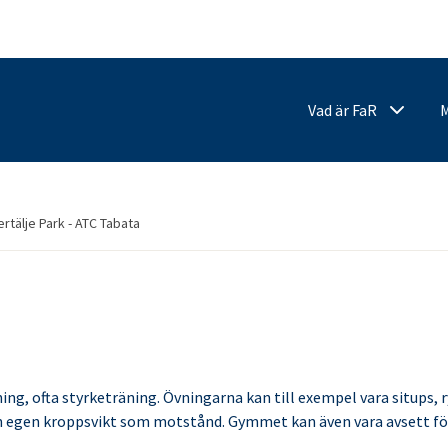
Vad är FaR
rtälje Park - ATC Tabata
ing, ofta styrketräning. Övningarna kan till exempel vara situps, r
n egen kroppsvikt som motstånd. Gymmet kan även vara avsett för