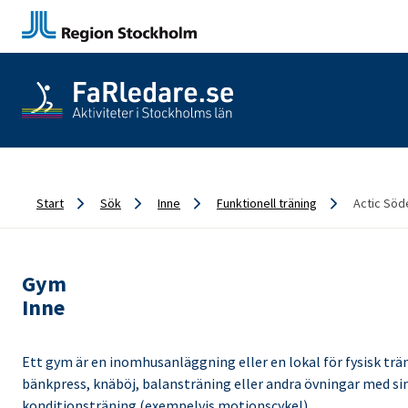
Start
Sök
Inne
Funktionell träning
Actic Söde
Gym
Inne
Ett gym är en inomhusanläggning eller en lokal för fysisk trän
bänkpress, knäböj, balansträning eller andra övningar med si
konditionsträning (exempelvis motionscykel).