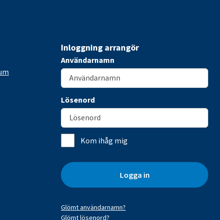
Inloggning arrangör
Användarnamn
rum
Lösenord
Kom ihåg mig
Logga in
Glömt användarnamn?
Glömt lösenord?