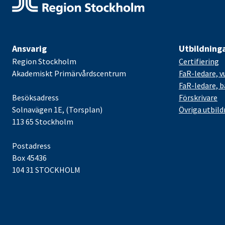
Ansvarig
Utbildning
Region Stockholm
Certifiering
Akademiskt Primärvårdscentrum
FaR-ledare, v
FaR-ledare, 
Besöksadress
Förskrivare
Solnavägen 1E, (Torsplan)
Övriga utbild
113 65 Stockholm
Postadress
Box 45436
104 31 STOCKHOLM