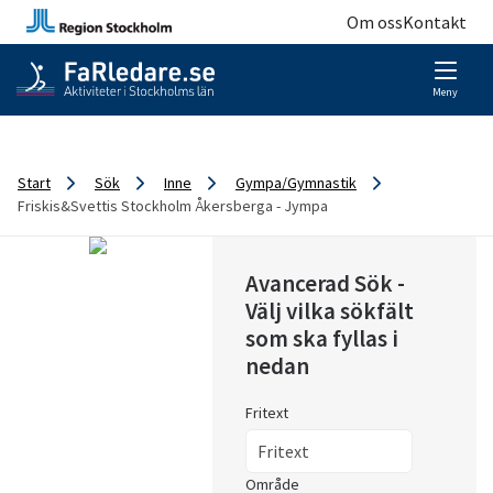
Om oss
Kontakt
Meny
Start
Sök
Inne
Gympa/Gymnastik
Friskis&Svettis Stockholm Åkersberga - Jympa
Avancerad Sök -
Välj vilka sökfält
som ska fyllas i
nedan
Fritext
Område