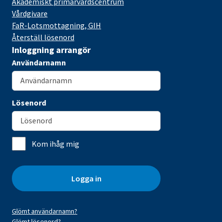
Akademiskt primärvårdscentrum
Vårdgivare
FaR-Lotsmottagning, GIH
Återställ lösenord
Inloggning arrangör
Användarnamn
Lösenord
Kom ihåg mig
Logga in
Glömt användarnamn?
Glömt lösenord?