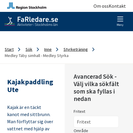
Om oss
Kontakt
Meny
Start
Sök
Inne
Styrketräning
Medley Täby simhall - Medley Styrka
Avancerad Sök -
Kajakpaddling
Välj vilka sökfält
Ute
som ska fyllas i
nedan
Kajak är en täckt
Fritext
kanot med sittbrunn.
Man förflyttar sig över
vattnet med hjälp av
Område