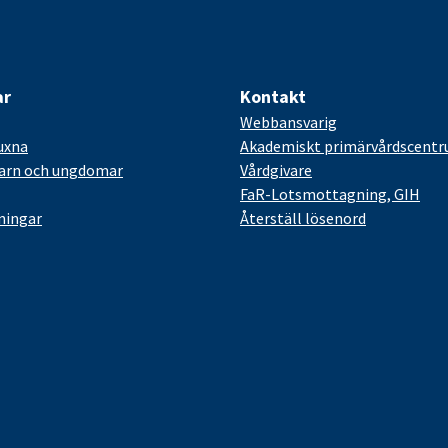
ar
Kontakt
Webbansvarig
uxna
Akademiskt primärvårdscent
barn och ungdomar
Vårdgivare
FaR-Lotsmottagning, GIH
ningar
Återställ lösenord