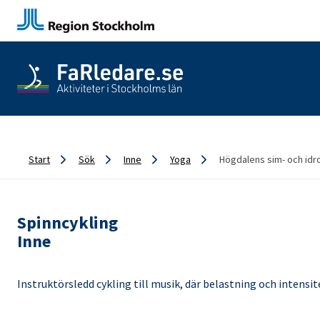
Start
Sök
Inne
Yoga
Högdalens sim- och idro
Spinncykling
Inne
Instruktörsledd cykling till musik, där belastning och intensi