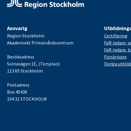
Ansvarig
Utbildning
Region Stockholm
Certifiering
Akademiskt Primärvårdscentrum
FaR-ledare, v
FaR-ledare, 
Besöksadress
Förskrivare
Solnavägen 1E, (Torsplan)
Övriga utbild
113 65 Stockholm
Postadress
Box 45436
104 31 STOCKHOLM