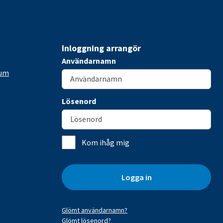
Inloggning arrangör
Användarnamn
rum
Lösenord
Kom ihåg mig
Logga in
Glömt användarnamn?
Glömt lösenord?